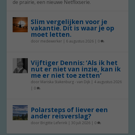
de prairie, een nieuwe Netflixserie.
Slim vergelijken voor je
vakantie. Dit is waar je op
moet letten.
door
medewerker
|
6 augustus 2026
|
0
Vijftiger Dennis: ‘Als ik het
nut er niet van inzie, kan ik
me er niet toe zetten’
door
Mariska Stakenburg - van Dijk
|
4 augustus 2026
|
0
Polarsteps of liever een
ander reisverslag?
door
Brigitte Leferink
|
30 juli 2026
|
0