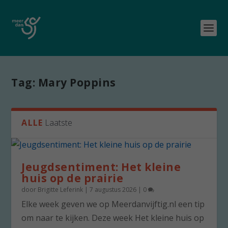
Tag:
Mary Poppins
ALLE
Laatste
Jeugdsentiment: Het kleine
huis op de prairie
door
Brigitte Leferink
|
7 augustus 2026
|
0
Elke week geven we op Meerdanvijftig.nl een tip
om naar te kijken. Deze week Het kleine huis op