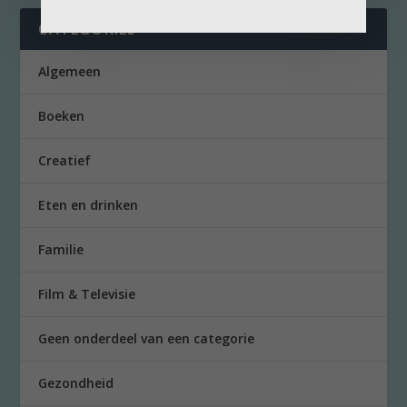
CATEGORIES
Algemeen
Boeken
Creatief
Eten en drinken
Familie
Film & Televisie
Geen onderdeel van een categorie
Gezondheid