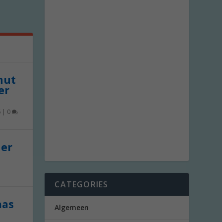
 nut
er
6
|
0
der
CATEGORIES
aas
Algemeen