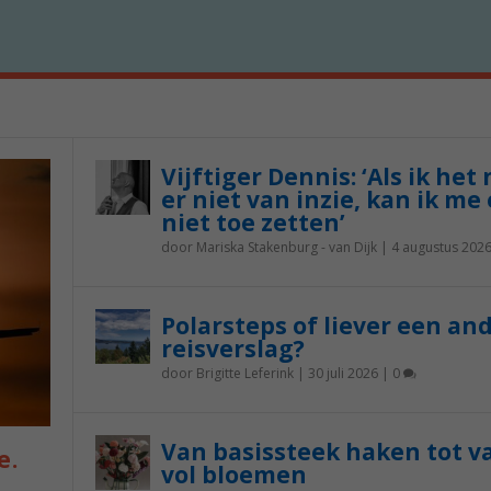
Vijftiger Dennis: ‘Als ik het
er niet van inzie, kan ik me 
niet toe zetten’
door
Mariska Stakenburg - van Dijk
|
4 augustus 202
Polarsteps of liever een an
reisverslag?
door
Brigitte Leferink
|
30 juli 2026
|
0
Van basissteek haken tot v
e.
vol bloemen