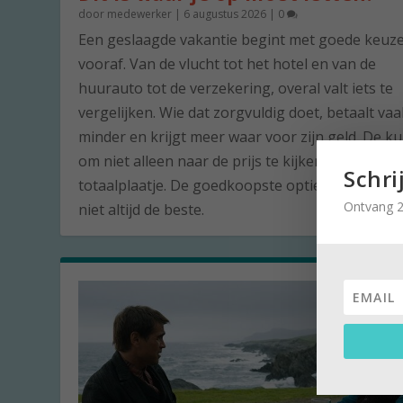
door
medewerker
|
6 augustus 2026
|
0
Een geslaagde vakantie begint met goede keuz
vooraf. Van de vlucht tot het hotel en van de
huurauto tot de verzekering, overal valt iets te
vergelijken. Wie dat zorgvuldig doet, betaalt vaa
minder en krijgt meer waar voor zijn geld. De ku
om niet alleen naar de prijs te kijken, maar naar
Schri
totaalplaatje. De goedkoopste optie is namelijk 
Ontvang 2
niet altijd de beste.