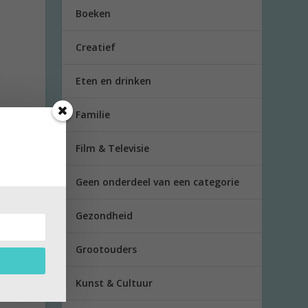
Boeken
Creatief
Eten en drinken
Familie
Film & Televisie
Geen onderdeel van een categorie
Gezondheid
erse
Grootouders
 om
Kunst & Cultuur