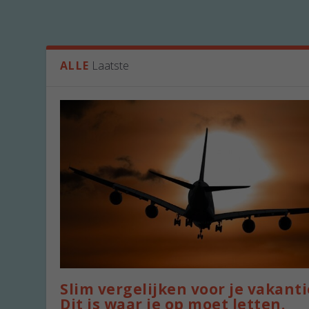
ALLE
Laatste
Slim vergelijken voor je vakanti
Dit is waar je op moet letten.