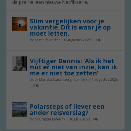
de prairie, een nieuwe Netflixserie.
Slim vergelijken voor je
vakantie. Dit is waar je op
moet letten.
door
medewerker
|
6 augustus 2026
|
0
Vijftiger Dennis: ‘Als ik het
nut er niet van inzie, kan ik
me er niet toe zetten’
door
Mariska Stakenburg - van Dijk
|
4 augustus 2026
|
0
Polarsteps of liever een
ander reisverslag?
door
Brigitte Leferink
|
30 juli 2026
|
0