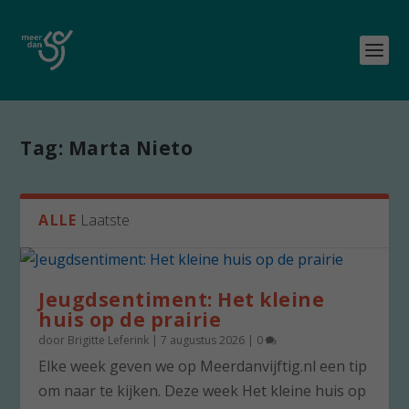
Tag:
Marta Nieto
ALLE
Laatste
Jeugdsentiment: Het kleine
huis op de prairie
door
Brigitte Leferink
|
7 augustus 2026
|
0
Elke week geven we op Meerdanvijftig.nl een tip
om naar te kijken. Deze week Het kleine huis op