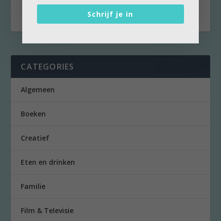
heeft de...
Schrijf je in
CATEGORIES
Algemeen
Boeken
Creatief
Eten en drinken
Familie
Film & Televisie