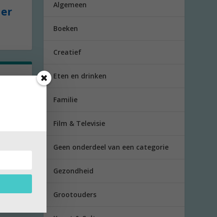
Algemeen
der
Boeken
Creatief
Eten en drinken
t
Familie
r’ aan
Film & Televisie
Geen onderdeel van een categorie
Gezondheid
Grootouders