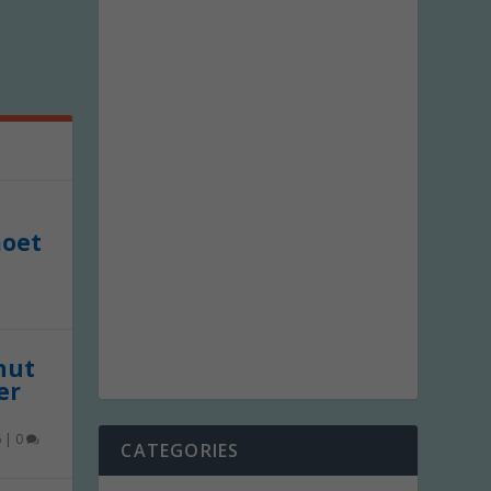
moet
 nut
er
6
|
0
CATEGORIES