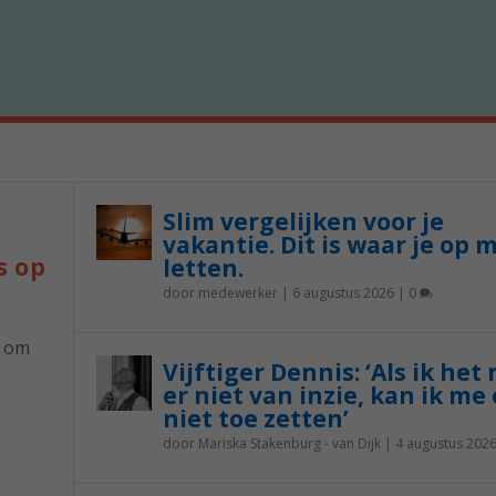
Slim vergelijken voor je
vakantie. Dit is waar je op 
s op
letten.
door
medewerker
|
6 augustus 2026
|
0
p om
Vijftiger Dennis: ‘Als ik het
er niet van inzie, kan ik me 
niet toe zetten’
door
Mariska Stakenburg - van Dijk
|
4 augustus 202