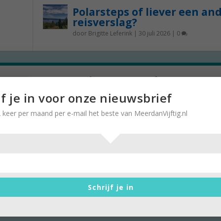
Polarsteps of liever een an
reisverslag?
door
Brigitte Leferink
|
30 juli 2026
|
0
In Beweging: Mart Schouten
verlegde grenzen in de bergspor
jf je in voor onze nieuwsbrief
door
Stella Ruisch
|
27 december 2016
|
0
 keer per maand per e-mail het beste van MeerdanVijftig.nl
Boven de vijftig betekent zeker niet altijd ‘rustige
doen. Mart Schouten (66) en zijn vrouw...
Schrijf je in