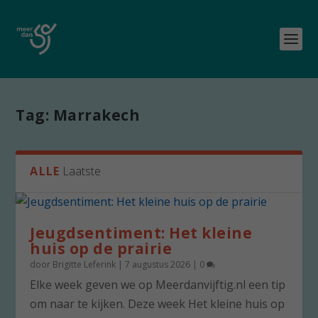
Tag:
Marrakech
ALLE
Laatste
Jeugdsentiment: Het kleine
huis op de prairie
door
Brigitte Leferink
|
7 augustus 2026
|
0
Elke week geven we op Meerdanvijftig.nl een tip
om naar te kijken. Deze week Het kleine huis op