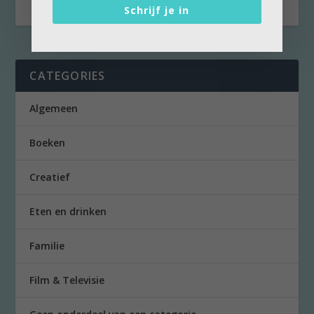
Schrijf je in
CATEGORIES
Algemeen
Boeken
Creatief
Eten en drinken
Familie
Film & Televisie