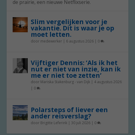
de prairie, een nieuwe Netflixserie.
Slim vergelijken voor je
vakantie. Dit is waar je op
moet letten.
door
medewerker
|
6 augustus 2026
|
0
Vijftiger Dennis: ‘Als ik het
nut er niet van inzie, kan ik
me er niet toe zetten’
door
Mariska Stakenburg - van Dijk
|
4 augustus 2026
|
0
Polarsteps of liever een
ander reisverslag?
door
Brigitte Leferink
|
30 juli 2026
|
0