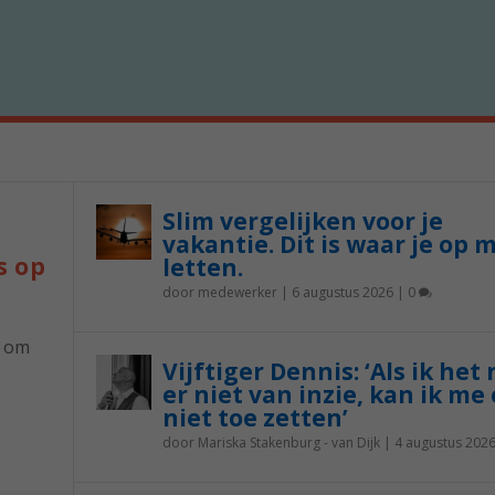
Slim vergelijken voor je
vakantie. Dit is waar je op 
s op
letten.
door
medewerker
|
6 augustus 2026
|
0
p om
Vijftiger Dennis: ‘Als ik het
er niet van inzie, kan ik me 
niet toe zetten’
door
Mariska Stakenburg - van Dijk
|
4 augustus 202