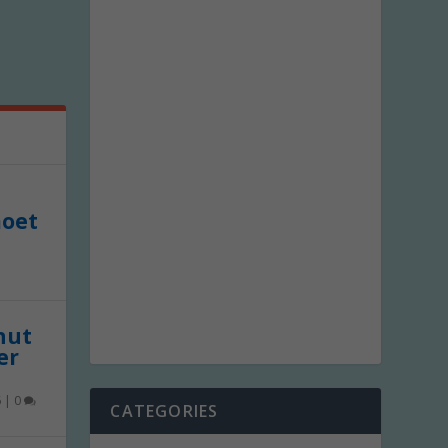
moet
 nut
er
6
|
0
CATEGORIES