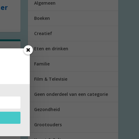
Algemeen
der
Boeken
Creatief
Eten en drinken
t
Familie
 om
Film & Televisie
Geen onderdeel van een categorie
Gezondheid
Grootouders
r