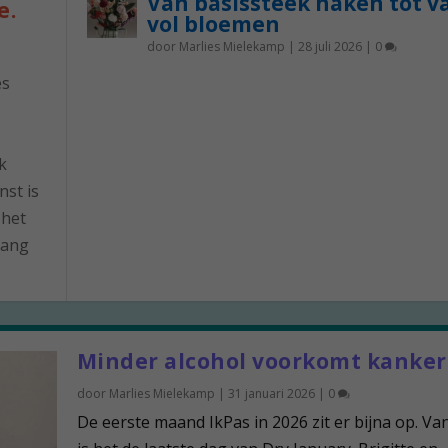
Van basissteek haken tot v
e.
vol bloemen
door
Marlies Mielekamp
|
28 juli 2026
|
0
es
k
nst is
 het
lang
Minder alcohol voorkomt kanker
door
Marlies Mielekamp
|
31 januari 2026
|
0
De eerste maand IkPas in 2026 zit er bijna op. V