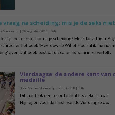
e vraag na scheiding: mis je de seks niet
es Mielekamp
|
29 augustus 2018
|
0
leef je het eerste jaar na je scheiding? Meerdanvijftiger Brig
 schreef er het boek ‘Mevrouw de Wit of Hoe zal ik me noe
ding’ over. Dat boek bestaat uit columns waarin ze vertelt...
Vierdaagse: de andere kant van 
medaille
door
Marlies Mielekamp
|
20 juli 2018
|
0
Dit jaar trok een recordaantal bezoekers naar
Nijmegen voor de finish van de Vierdaagse op...