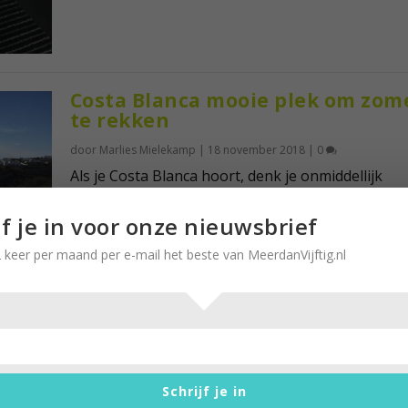
Costa Blanca mooie plek om zom
te rekken
door
Marlies Mielekamp
|
18 november 2018
|
0
Als je Costa Blanca hoort, denk je onmiddellijk
Benidorm. Als we vanuit vliegveld Alicante naar...
jf je in voor onze nieuwsbrief
 keer per maand per e-mail het beste van MeerdanVijftig.nl
In leesclub kijk je met andere o
naar boek
Schrijf je in