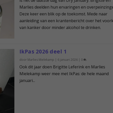
is het de laatste dag van Dry January. Brigitte en
Marlies deelden hun ervaringen en overpeinzing
Deze keer een blik op de toekomst. Mede naar
aanleiding van een krantenbericht over het voo
van kanker door minder alcohol te drinken.
IkPas 2026 deel 1
door
Marlies Mielekamp
|
6 januari 2026
|
0
Ook dit jaar doen Brigitte Leferink en Marlies
Mielekamp weer mee met IkPas: de hele maand
januari...