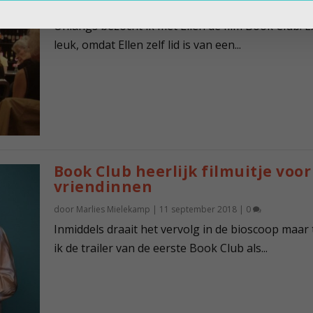
door
Marlies Mielekamp
|
27 september 2018
|
0
Onlangs bezocht ik met Ellen de film Book Club. E
leuk, omdat Ellen zelf lid is van een...
Book Club heerlijk filmuitje voor
vriendinnen
door
Marlies Mielekamp
|
11 september 2018
|
0
Inmiddels draait het vervolg in de bioscoop maar
ik de trailer van de eerste Book Club als...