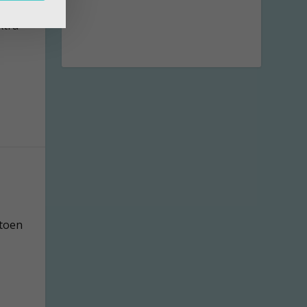
xtra
 toen