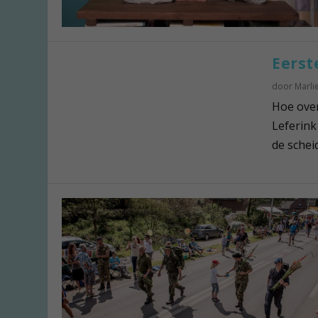
Eerst
door
Marli
Hoe over
Leferink
de schei