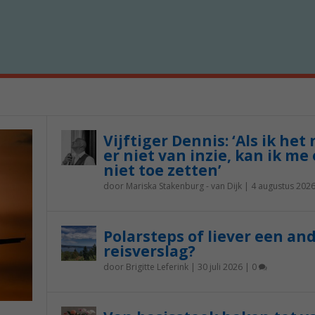
Vijftiger Dennis: ‘Als ik het
er niet van inzie, kan ik me 
niet toe zetten’
door
Mariska Stakenburg - van Dijk
|
4 augustus 202
Polarsteps of liever een an
reisverslag?
door
Brigitte Leferink
|
30 juli 2026
|
0