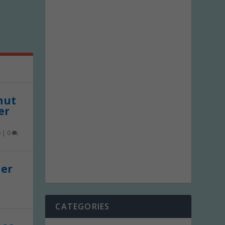
 nut
er
6
|
0
der
CATEGORIES