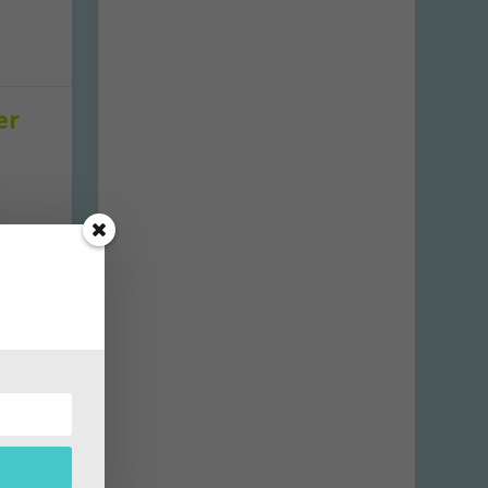
er
gen