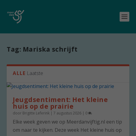
Tag:
Mariska schrijft
ALLE
Laatste
Jeugdsentiment: Het kleine
huis op de prairie
door
Brigitte Leferink
|
7 augustus 2026
|
0
Elke week geven we op Meerdanvijftig.nl een tip
om naar te kijken. Deze week Het kleine huis op