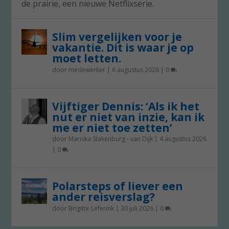
de prairie, een nieuwe Netflixserie.
Slim vergelijken voor je
vakantie. Dit is waar je op
moet letten.
door
medewerker
|
6 augustus 2026
|
0
Vijftiger Dennis: ‘Als ik het
nut er niet van inzie, kan ik
me er niet toe zetten’
door
Mariska Stakenburg - van Dijk
|
4 augustus 2026
|
0
Polarsteps of liever een
ander reisverslag?
door
Brigitte Leferink
|
30 juli 2026
|
0