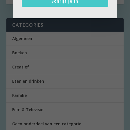
Schrijf je in
CATEGORIES
Algemeen
Boeken
Creatief
Eten en drinken
Familie
Film & Televisie
Geen onderdeel van een categorie