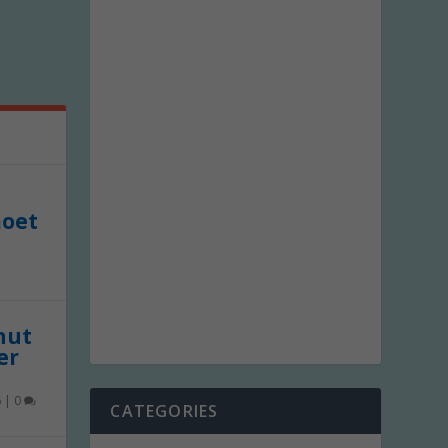
moet
 nut
er
6
|
0
CATEGORIES