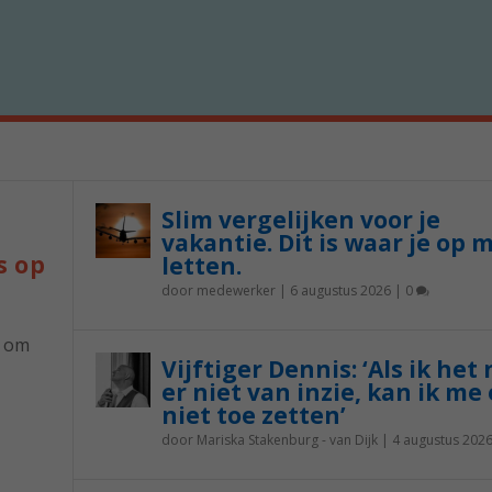
Slim vergelijken voor je
vakantie. Dit is waar je op 
s op
letten.
door
medewerker
|
6 augustus 2026
|
0
p om
Vijftiger Dennis: ‘Als ik het
er niet van inzie, kan ik me 
niet toe zetten’
door
Mariska Stakenburg - van Dijk
|
4 augustus 202