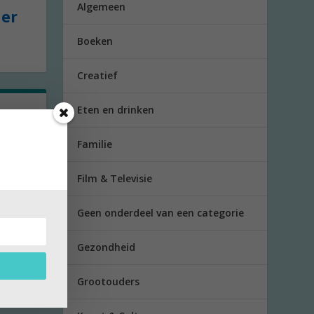
Algemeen
der
Boeken
Creatief
Eten en drinken
Familie
hobby
Film & Televisie
Geen onderdeel van een categorie
Gezondheid
Grootouders