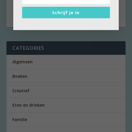
een terras. Sinds kort zit hij in een rolstoel en
ik...
Schrijf je in
CATEGORIES
Algemeen
Boeken
Creatief
Eten en drinken
Familie