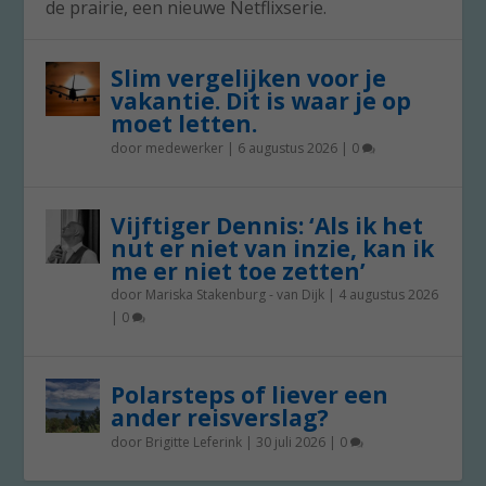
de prairie, een nieuwe Netflixserie.
Slim vergelijken voor je
vakantie. Dit is waar je op
moet letten.
door
medewerker
|
6 augustus 2026
|
0
Vijftiger Dennis: ‘Als ik het
nut er niet van inzie, kan ik
me er niet toe zetten’
door
Mariska Stakenburg - van Dijk
|
4 augustus 2026
|
0
Polarsteps of liever een
ander reisverslag?
door
Brigitte Leferink
|
30 juli 2026
|
0