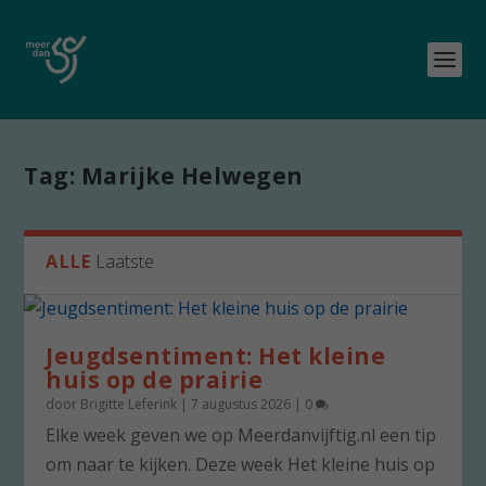
Tag:
Marijke Helwegen
ALLE
Laatste
Jeugdsentiment: Het kleine
huis op de prairie
door
Brigitte Leferink
|
7 augustus 2026
|
0
Elke week geven we op Meerdanvijftig.nl een tip
om naar te kijken. Deze week Het kleine huis op