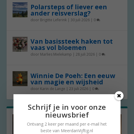
Polarsteps of liever een
ander reisverslag?
door
Brigitte Leferink
|
30 juli 2026
|
0
Van basissteek haken tot
vaas vol bloemen
door
Marlies Mielekamp
|
28 juli 2026
|
0
Winnie De Poeh: Een eeuw
van magie en wijsheid
door
Karin de Lange
|
23 juli 2026
|
0
Schrijf je in voor onze
nieuwsbrief
Ontvang 2 keer per maand per e-mail het
beste van MeerdanVijftig.nl