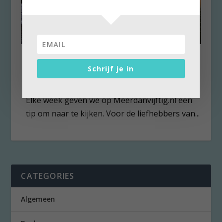
Hard Truths biedt eigen kijk
op mensen
Schrijf je in
door
Karin de Lange
|
13 maart 2025
|
0
Elke week geven we op Meerdanvijftig.nl een
tip om naar te kijken. Voor de liefhebbers van...
CATEGORIES
Algemeen