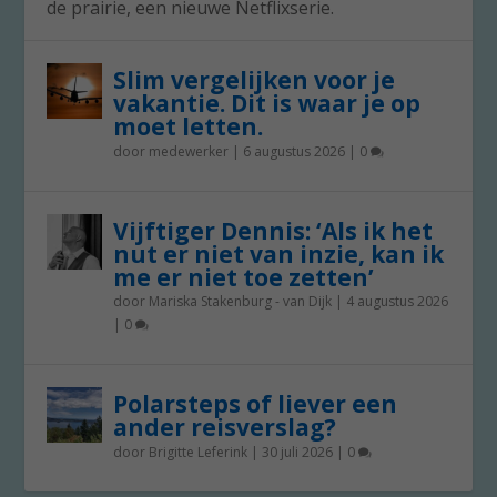
de prairie, een nieuwe Netflixserie.
Slim vergelijken voor je
vakantie. Dit is waar je op
moet letten.
door
medewerker
|
6 augustus 2026
|
0
Vijftiger Dennis: ‘Als ik het
nut er niet van inzie, kan ik
me er niet toe zetten’
door
Mariska Stakenburg - van Dijk
|
4 augustus 2026
|
0
Polarsteps of liever een
ander reisverslag?
door
Brigitte Leferink
|
30 juli 2026
|
0