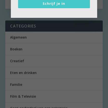
Schrijf je in
CATEGORIES
Algemeen
Boeken
Creatief
Eten en drinken
Familie
Film & Televisie