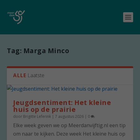
Tag:
Marga Minco
ALLE
Laatste
Jeugdsentiment: Het kleine
huis op de prairie
door
Brigitte Leferink
|
7 augustus 2026
|
0
Elke week geven we op Meerdanvijftig.nl een tip
om naar te kijken. Deze week Het kleine huis op