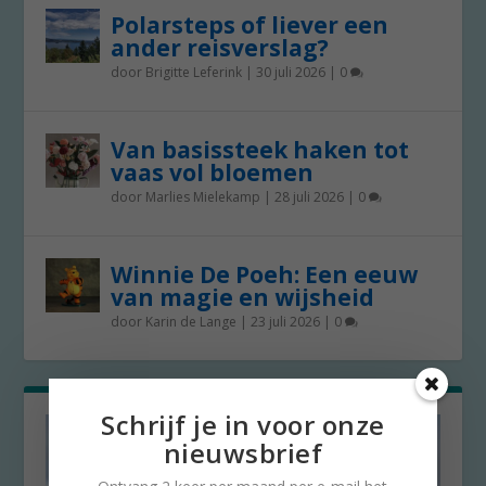
Polarsteps of liever een
ander reisverslag?
door
Brigitte Leferink
|
30 juli 2026
|
0
Van basissteek haken tot
vaas vol bloemen
door
Marlies Mielekamp
|
28 juli 2026
|
0
Winnie De Poeh: Een eeuw
van magie en wijsheid
door
Karin de Lange
|
23 juli 2026
|
0
Schrijf je in voor onze
nieuwsbrief