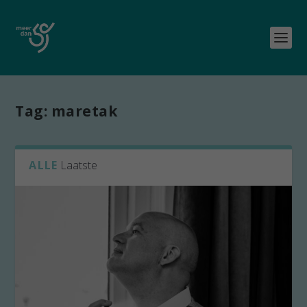
Tag:
maretak
ALLE
Laatste