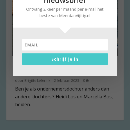
nieuwsbrief
Ontvang 2 keer per maand per e-mail het
beste van MeerdanVijftig.nl
Schrijf je in
Ondernemersdochters pik je
er zo uit
door
Brigitte Leferink
|
2 februari 2023
|
0
Ben je als ondernemersdochter anders dan
andere ‘dochters’? Heidi Los en Marcella Bos,
beiden...