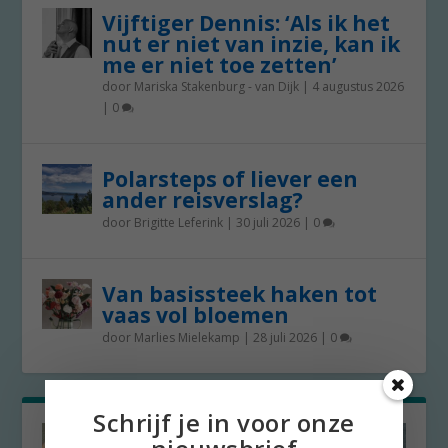
Vijftiger Dennis: ‘Als ik het
nut er niet van inzie, kan ik
me er niet toe zetten’
door
Mariska Stakenburg - van Dijk
|
4 augustus 2026
|
0
Polarsteps of liever een
ander reisverslag?
door
Brigitte Leferink
|
30 juli 2026
|
0
Van basissteek haken tot
vaas vol bloemen
door
Marlies Mielekamp
|
28 juli 2026
|
0
Schrijf je in voor onze