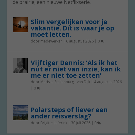
de prairie, een nieuwe Netflixserie.
Slim vergelijken voor je
vakantie. Dit is waar je op
moet letten.
door
medewerker
|
6 augustus 2026
|
0
Vijftiger Dennis: ‘Als ik het
nut er niet van inzie, kan ik
me er niet toe zetten’
door
Mariska Stakenburg - van Dijk
|
4 augustus 2026
|
0
Polarsteps of liever een
ander reisverslag?
door
Brigitte Leferink
|
30 juli 2026
|
0