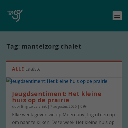
Tag:
mantelzorg chalet
ALLE
Laatste
Jeugdsentiment: Het kleine
huis op de prairie
door
Brigitte Leferink
|
7 augustus 2026
|
0
Elke week geven we op Meerdanvijftig.nl een tip
om naar te kijken. Deze week Het kleine huis op