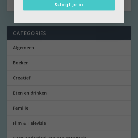
Schrijf je in
CATEGORIES
Algemeen
Boeken
Creatief
Eten en drinken
Familie
Film & Televisie