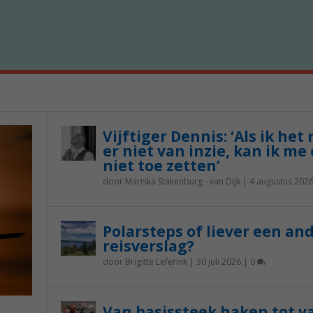
Vijftiger Dennis: ‘Als ik het
er niet van inzie, kan ik me 
niet toe zetten’
door
Mariska Stakenburg - van Dijk
|
4 augustus 202
Polarsteps of liever een an
reisverslag?
door
Brigitte Leferink
|
30 juli 2026
|
0
Van basissteek haken tot v