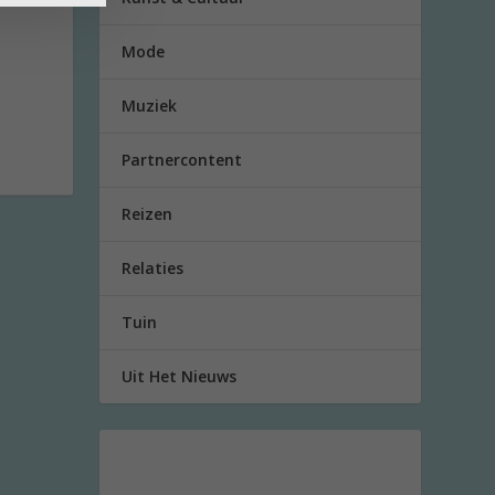
Mode
Muziek
Partnercontent
Reizen
Relaties
Tuin
Uit Het Nieuws