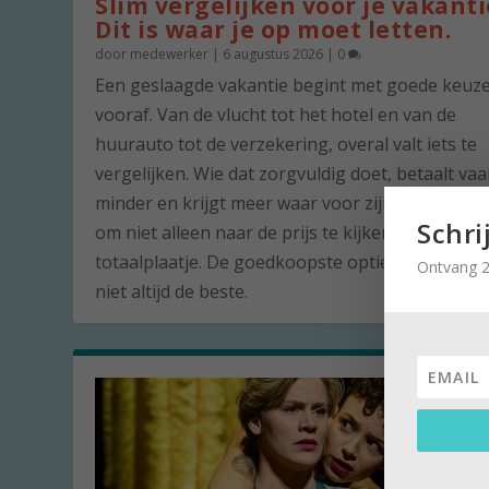
Slim vergelijken voor je vakanti
Dit is waar je op moet letten.
door
medewerker
|
6 augustus 2026
|
0
Een geslaagde vakantie begint met goede keuz
vooraf. Van de vlucht tot het hotel en van de
huurauto tot de verzekering, overal valt iets te
vergelijken. Wie dat zorgvuldig doet, betaalt vaa
minder en krijgt meer waar voor zijn geld. De ku
Schri
om niet alleen naar de prijs te kijken, maar naar
totaalplaatje. De goedkoopste optie is namelijk 
Ontvang 2
niet altijd de beste.