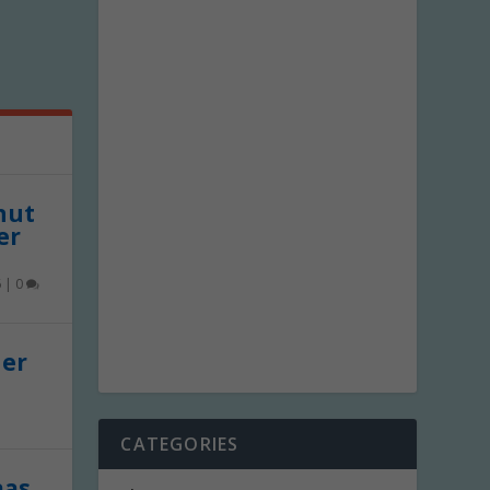
 nut
er
6
|
0
der
CATEGORIES
aas