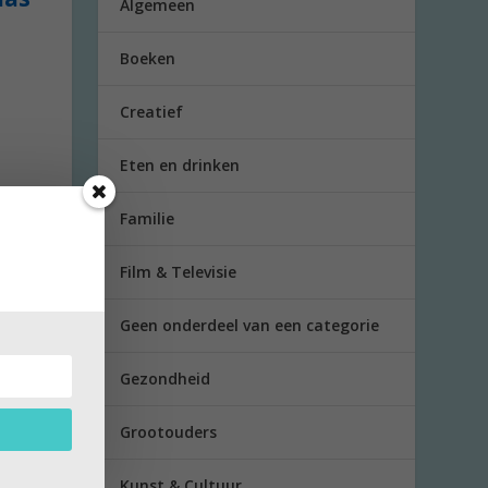
Algemeen
Boeken
Creatief
Eten en drinken
Familie
Film & Televisie
Geen onderdeel van een categorie
Gezondheid
Grootouders
usse
Kunst & Cultuur