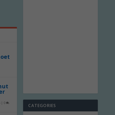
moet
 nut
er
6
|
0
CATEGORIES