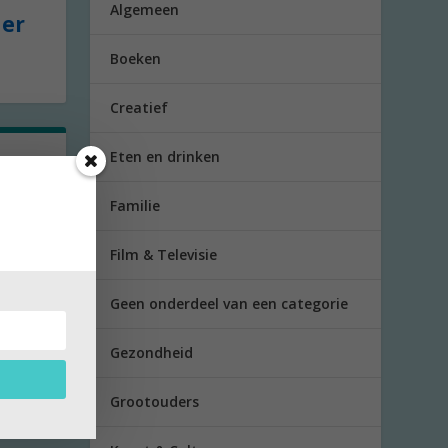
Algemeen
der
Boeken
Creatief
Eten en drinken
m
Familie
even
Film & Televisie
Geen onderdeel van een categorie
Gezondheid
Grootouders