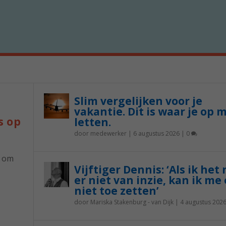
Slim vergelijken voor je
vakantie. Dit is waar je op 
s op
letten.
door
medewerker
|
6 augustus 2026
|
0
p om
Vijftiger Dennis: ‘Als ik het
er niet van inzie, kan ik me 
niet toe zetten’
door
Mariska Stakenburg - van Dijk
|
4 augustus 202