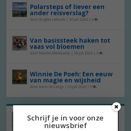
Polarsteps of liever een
ander reisverslag?
door
Brigitte Leferink
|
30 juli 2026
|
0
Van basissteek haken tot
vaas vol bloemen
door
Marlies Mielekamp
|
28 juli 2026
|
0
Winnie De Poeh: Een eeuw
van magie en wijsheid
door
Karin de Lange
|
23 juli 2026
|
0
Schrijf je in voor onze
nieuwsbrief