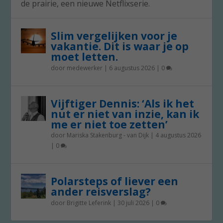
de prairie, een nieuwe Netflixserie.
Slim vergelijken voor je
vakantie. Dit is waar je op
moet letten.
door
medewerker
|
6 augustus 2026
|
0
Vijftiger Dennis: ‘Als ik het
nut er niet van inzie, kan ik
me er niet toe zetten’
door
Mariska Stakenburg - van Dijk
|
4 augustus 2026
|
0
Polarsteps of liever een
ander reisverslag?
door
Brigitte Leferink
|
30 juli 2026
|
0