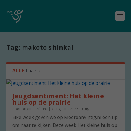
Tag:
makoto shinkai
ALLE
Laatste
Jeugdsentiment: Het kleine
huis op de prairie
door
Brigitte Leferink
|
7 augustus 2026
|
0
Elke week geven we op Meerdanvijftig.nl een tip
om naar te kijken. Deze week Het kleine huis op