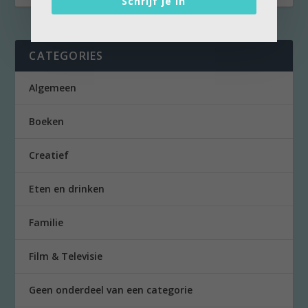
Schrijf je in
CATEGORIES
Algemeen
Boeken
Creatief
Eten en drinken
Familie
Film & Televisie
Geen onderdeel van een categorie