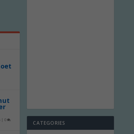
moet
 nut
er
6
|
0
CATEGORIES