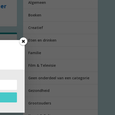
Algemeen
der
Boeken
Creatief
Eten en drinken
Familie
heeft
Film & Televisie
Geen onderdeel van een categorie
Gezondheid
Grootouders