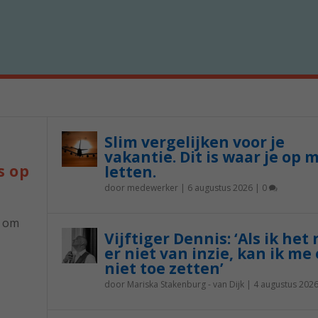
Slim vergelijken voor je
vakantie. Dit is waar je op 
s op
letten.
door
medewerker
|
6 augustus 2026
|
0
p om
Vijftiger Dennis: ‘Als ik het
er niet van inzie, kan ik me 
niet toe zetten’
door
Mariska Stakenburg - van Dijk
|
4 augustus 202