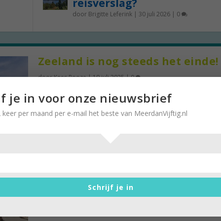
reisverslag?
door
Brigitte Leferink
|
30 juli 2026
|
0
Zeeland is nog steeds het einde!
door
Kees Rooze
|
19 juli 2025
|
0
Fietsvakantie langs de kust (2) Afgelopen weken 
jf je in voor onze nieuwsbrief
Karin de Lange verslag van kamperen als...
 keer per maand per e-mail het beste van MeerdanVijftig.nl
Zeehondjes zoeken op de
Maasvlakte
Schrijf je in
door
Kees Rooze
|
13 oktober 2016
|
0
Eens in de zoveel tijd nemen wij een tante van 90 