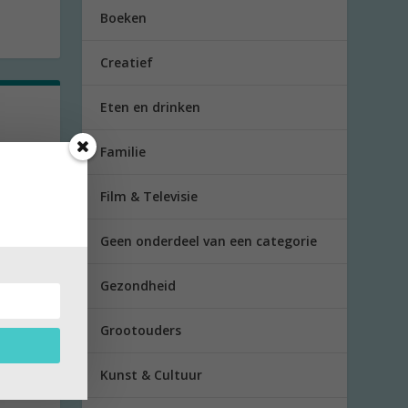
Boeken
Creatief
Eten en drinken
Familie
deed
Film & Televisie
Geen onderdeel van een categorie
Gezondheid
Grootouders
Kunst & Cultuur
jaar