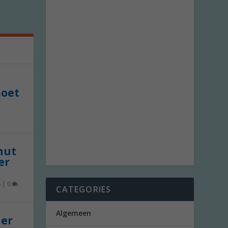
moet
 nut
er
6
|
0
CATEGORIES
Algemeen
der