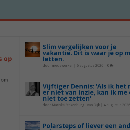
Slim vergelijken voor je
vakantie. Dit is waar je op 
s op
letten.
door
medewerker
|
6 augustus 2026
|
0
p om
Vijftiger Dennis: ‘Als ik het
er niet van inzie, kan ik me 
niet toe zetten’
door
Mariska Stakenburg - van Dijk
|
4 augustus 202
Polarsteps of liever een an