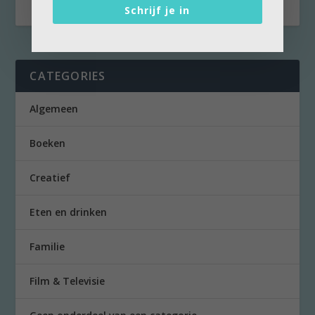
Schrijf je in
CATEGORIES
Algemeen
Boeken
Creatief
Eten en drinken
Familie
Film & Televisie