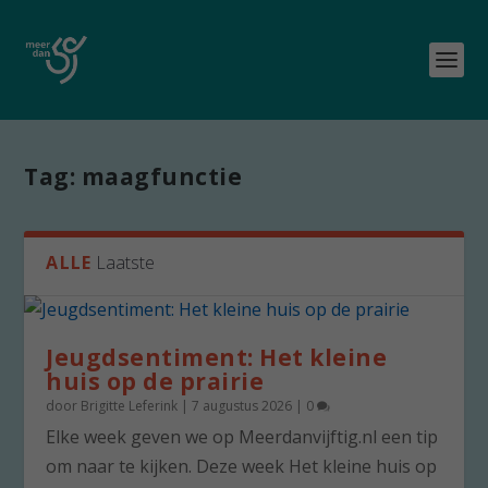
Tag:
maagfunctie
ALLE
Laatste
Jeugdsentiment: Het kleine
huis op de prairie
door
Brigitte Leferink
|
7 augustus 2026
|
0
Elke week geven we op Meerdanvijftig.nl een tip
om naar te kijken. Deze week Het kleine huis op