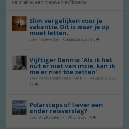
de prairie, een nieuwe Netflixserie.
Slim vergelijken voor je
vakantie. Dit is waar je op
moet letten.
door
medewerker
|
6 augustus 2026
|
0
Vijftiger Dennis: ‘Als ik het
nut er niet van inzie, kan ik
me er niet toe zetten’
door
Mariska Stakenburg - van Dijk
|
4 augustus 2026
|
0
Polarsteps of liever een
ander reisverslag?
door
Brigitte Leferink
|
30 juli 2026
|
0