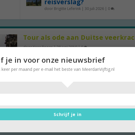
reisverslag?
door
Brigitte Leferink
|
30 juli 2026
|
0
Tour als ode aan Duitse veerkra
door
Kees Rooze
|
28 juni 2019
|
0
Via Maagdenburg, Leipzig naar Dresden en…. we
jf je in voor onze nieuwsbrief
terug Het idee was om richting de Oostduitse...
 keer per maand per e-mail het beste van MeerdanVijftig.nl
Schrijf je in