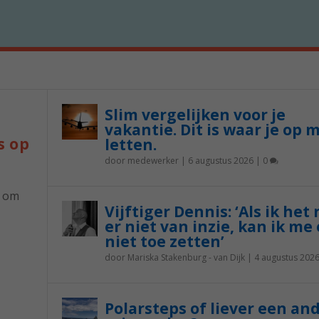
Slim vergelijken voor je
vakantie. Dit is waar je op 
s op
letten.
door
medewerker
|
6 augustus 2026
|
0
p om
Vijftiger Dennis: ‘Als ik het
er niet van inzie, kan ik me 
niet toe zetten’
door
Mariska Stakenburg - van Dijk
|
4 augustus 202
Polarsteps of liever een an