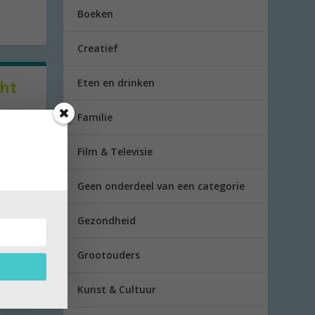
Boeken
Creatief
Eten en drinken
cht
Familie
er
Film & Televisie
Geen onderdeel van een categorie
Gezondheid
Grootouders
Kunst & Cultuur