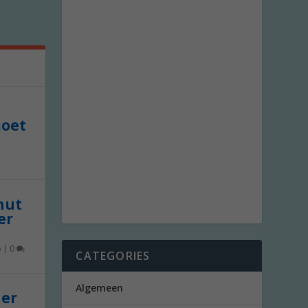
moet
 nut
er
6
|
0
CATEGORIES
Algemeen
der