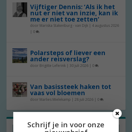
Vijftiger Dennis: ‘Als ik het
nut er niet van inzie, kan ik
me er niet toe zetten’
door
Mariska Stakenburg - van Dijk
|
4 augustus 2026
|
0
Polarsteps of liever een
ander reisverslag?
door
Brigitte Leferink
|
30 juli 2026
|
0
Van basissteek haken tot
vaas vol bloemen
door
Marlies Mielekamp
|
28 juli 2026
|
0
Schrijf je in voor onze