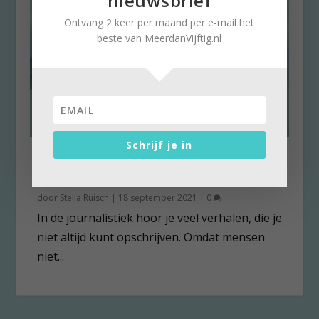
nieuwsbrief
Ontvang 2 keer per maand per e-mail het
beste van MeerdanVijftig.nl
Schrijf je in
Fred (68): “Ga ik als maagd de
kist in?”
door
Stella Ruisch
|
18 september 2021
|
0
In de journalistiek hoor je veel verhalen, die je
niet altijd kunt opschrijven. Omdat mensen
niet...