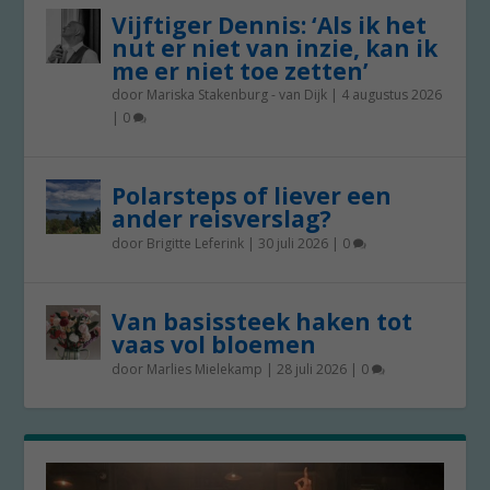
Vijftiger Dennis: ‘Als ik het
nut er niet van inzie, kan ik
me er niet toe zetten’
door
Mariska Stakenburg - van Dijk
|
4 augustus 2026
|
0
Polarsteps of liever een
ander reisverslag?
door
Brigitte Leferink
|
30 juli 2026
|
0
Van basissteek haken tot
vaas vol bloemen
door
Marlies Mielekamp
|
28 juli 2026
|
0