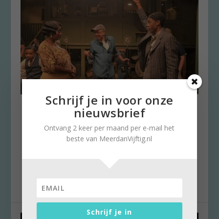
Schrijf je in voor onze
Ma Rainey’s Black Bottom:
nieuwsbrief
Kijken en opletten!
Ontvang 2 keer per maand per e-mail het
door
Karin de Lange
|
14 mei 2021
|
0
beste van MeerdanVijftig.nl
Elke week geven we op Meerdanvijftig.nl een
tip om op het scherm naar te kijken. De
acteurs in Ma...
Schrijf je in