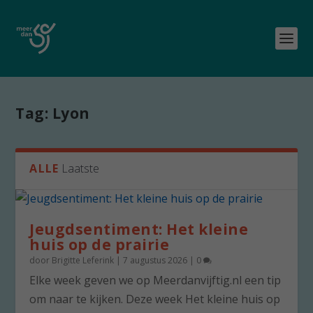
Tag:
Lyon
ALLE
Laatste
Jeugdsentiment: Het kleine
huis op de prairie
door
Brigitte Leferink
|
7 augustus 2026
|
0
Elke week geven we op Meerdanvijftig.nl een tip
om naar te kijken. Deze week Het kleine huis op