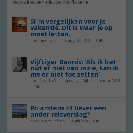
de prairie, een nieuwe Netflixserie.
Slim vergelijken voor je
vakantie. Dit is waar je op
moet letten.
door
medewerker
|
6 augustus 2026
|
0
Vijftiger Dennis: ‘Als ik het
nut er niet van inzie, kan ik
me er niet toe zetten’
door
Mariska Stakenburg - van Dijk
|
4 augustus 2026
|
0
Polarsteps of liever een
ander reisverslag?
door
Brigitte Leferink
|
30 juli 2026
|
0