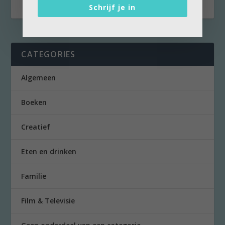
Schrijf je in
CATEGORIES
Algemeen
Boeken
Creatief
Eten en drinken
Familie
Film & Televisie