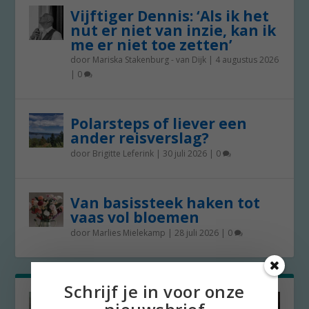
Vijftiger Dennis: ‘Als ik het
nut er niet van inzie, kan ik
me er niet toe zetten’
door
Mariska Stakenburg - van Dijk
|
4 augustus 2026
|
0
Polarsteps of liever een
ander reisverslag?
door
Brigitte Leferink
|
30 juli 2026
|
0
Van basissteek haken tot
vaas vol bloemen
door
Marlies Mielekamp
|
28 juli 2026
|
0
Schrijf je in voor onze