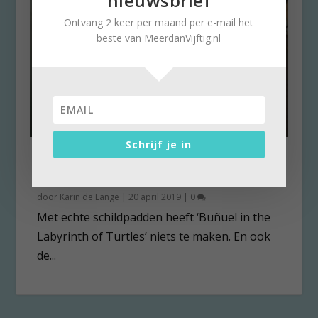
nieuwsbrief
Ontvang 2 keer per maand per e-mail het
beste van MeerdanVijftig.nl
Schrijf je in
Beroemde filmmaker Buñuel
herleeft in animatiefilm
door
Karin de Lange
|
20 april 2019
|
0
Met echte schildpadden heeft ‘Buñuel in the
Labyrinth of Turtles’ niets te maken. En ook
de...