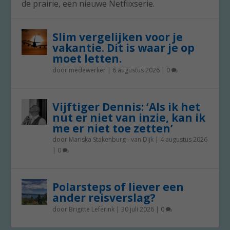
de prairie, een nieuwe Netflixserie.
Slim vergelijken voor je
vakantie. Dit is waar je op
moet letten.
door
medewerker
|
6 augustus 2026
|
0
Vijftiger Dennis: ‘Als ik het
nut er niet van inzie, kan ik
me er niet toe zetten’
door
Mariska Stakenburg - van Dijk
|
4 augustus 2026
|
0
Polarsteps of liever een
ander reisverslag?
door
Brigitte Leferink
|
30 juli 2026
|
0