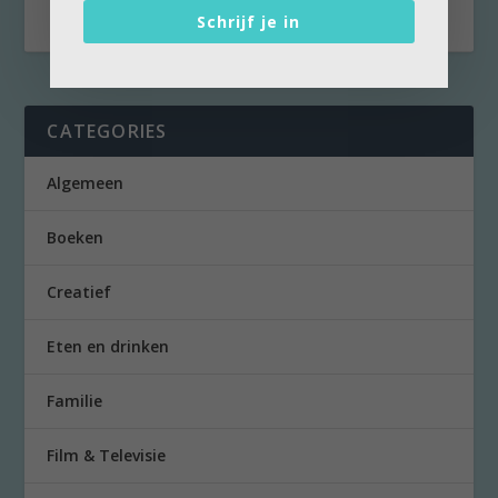
Schrijf je in
CATEGORIES
Algemeen
Boeken
Creatief
Eten en drinken
Familie
Film & Televisie