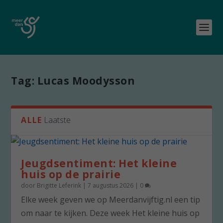
Tag:
Lucas Moodysson
ALLE
Laatste
Jeugdsentiment: Het kleine
huis op de prairie
door
Brigitte Leferink
|
7 augustus 2026
|
0
Elke week geven we op Meerdanvijftig.nl een tip
om naar te kijken. Deze week Het kleine huis op