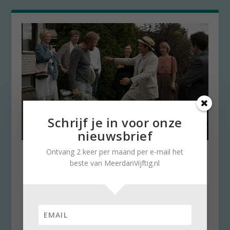
Schrijf je in voor onze
nieuwsbrief
Ontvang 2 keer per maand per e-mail het
Together 99: hoe tijdgeest
beste van MeerdanVijftig.nl
mensen verandert
door
Stella Ruisch
|
30 mei 2024
|
0
Elke week geven we op Meerdanvijftig.nl een
tip om naar te kijken. Vanaf deze week is
Together 99...