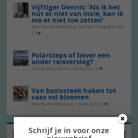
Vijftiger Dennis: ‘Als ik het
nut er niet van inzie, kan ik
me er niet toe zetten’
door
Mariska Stakenburg - van Dijk
|
4 augustus 2026
|
0
Polarsteps of liever een
ander reisverslag?
door
Brigitte Leferink
|
30 juli 2026
|
0
Van basissteek haken tot
vaas vol bloemen
door
Marlies Mielekamp
|
28 juli 2026
|
0
Schrijf je in voor onze