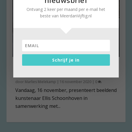
nieuwsbrief
Ontvang 2 keer per maand per e-mail het
beste van MeerdanVijftig.nl
Schrijf je in
Lost connections: Kanten
sluier verbindt vrouwen
door
Marlies Mielekamp
|
16 november 2020
|
0
Vandaag, 16 november, presenteert beeldend
kunstenaar Ellis Schoonhoven in
samenwerking met...