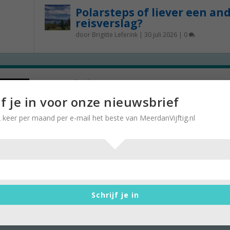
Polarsteps of liever een an
reisverslag?
door
Brigitte Leferink
|
30 juli 2026
|
0
It’s Raining Women: een
áctiefilm….over gelijk loon!
jf je in voor onze nieuwsbrief
door
Karin de Lange
|
8 maart 2023
|
0
 keer per maand per e-mail het beste van MeerdanVijftig.nl
Elke week geven we op Meerdanvijftig.nl een tip
naar te kijken. Deze keer in het teken van...
Schrijf je in