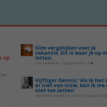
Slim vergelijken voor je
vakantie. Dit is waar je op 
s op
letten.
door
medewerker
|
6 augustus 2026
|
0
p om
Vijftiger Dennis: ‘Als ik het
er niet van inzie, kan ik me 
niet toe zetten’
door
Mariska Stakenburg - van Dijk
|
4 augustus 202