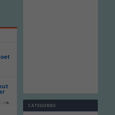
moet
 nut
er
6
|
0
CATEGORIES