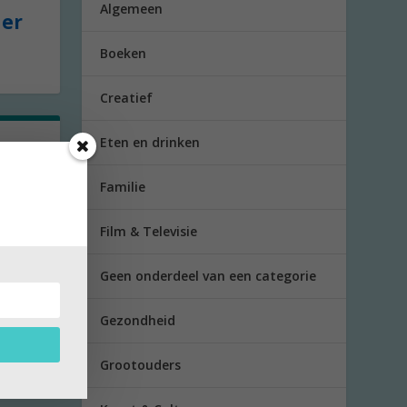
Algemeen
der
Boeken
Creatief
Eten en drinken
Familie
 om
Film & Televisie
Geen onderdeel van een categorie
Gezondheid
Grootouders