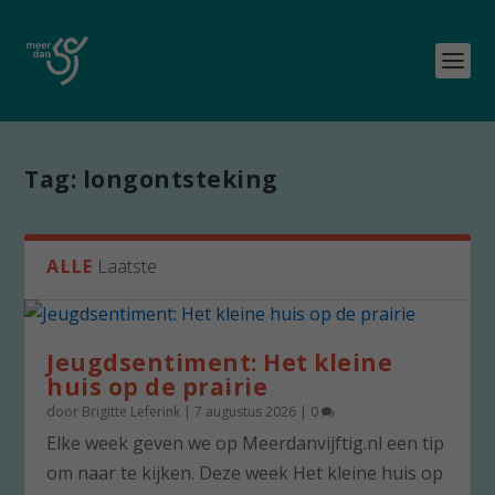
Tag:
longontsteking
ALLE
Laatste
Jeugdsentiment: Het kleine
huis op de prairie
door
Brigitte Leferink
|
7 augustus 2026
|
0
Elke week geven we op Meerdanvijftig.nl een tip
om naar te kijken. Deze week Het kleine huis op