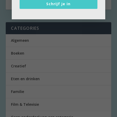
Schrijf je in
CATEGORIES
Algemeen
Boeken
Creatief
Eten en drinken
Familie
Film & Televisie