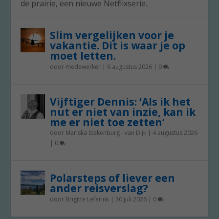
de prairie, een nieuwe Netflixserie.
Slim vergelijken voor je
vakantie. Dit is waar je op
moet letten.
door
medewerker
|
6 augustus 2026
|
0
Vijftiger Dennis: ‘Als ik het
nut er niet van inzie, kan ik
me er niet toe zetten’
door
Mariska Stakenburg - van Dijk
|
4 augustus 2026
|
0
Polarsteps of liever een
ander reisverslag?
door
Brigitte Leferink
|
30 juli 2026
|
0