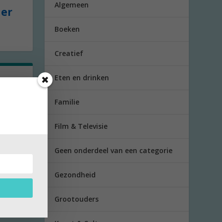
Algemeen
der
Boeken
Creatief
Eten en drinken
Familie
terft
Film & Televisie
Geen onderdeel van een categorie
Gezondheid
Grootouders