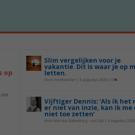
Slim vergelijken voor je
vakantie. Dit is waar je op 
s op
letten.
door
medewerker
|
6 augustus 2026
|
0
p om
Vijftiger Dennis: ‘Als ik het
er niet van inzie, kan ik me 
niet toe zetten’
door
Mariska Stakenburg - van Dijk
|
4 augustus 202