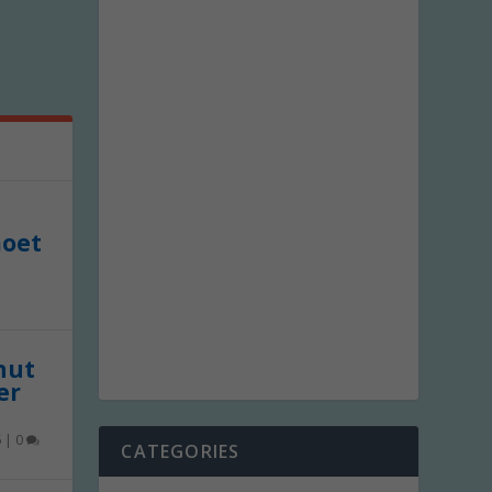
moet
 nut
er
6
|
0
CATEGORIES