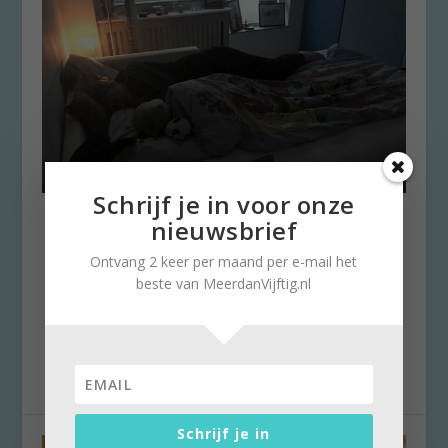
Schrijf je in voor onze
Logeren bij oma: lampje tegen
nieuwsbrief
angst in het donker
Ontvang 2 keer per maand per e-mail het
door
Stella Ruisch
|
21 februari 2021
|
0
beste van MeerdanVijftig.nl
Het is krokus- of carnavals-vakantie. Met zo
weinig te doen voor de kinderen, is logeren bij
oma...
Schrijf je in