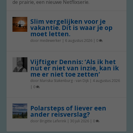
de prairie, een nieuwe Netflixserie.
Slim vergelijken voor je
vakantie. Dit is waar je op
moet letten.
door
medewerker
|
6 augustus 2026
|
0
Vijftiger Dennis: ‘Als ik het
nut er niet van inzie, kan ik
me er niet toe zetten’
door
Mariska Stakenburg - van Dijk
|
4 augustus 2026
|
0
Polarsteps of liever een
ander reisverslag?
door
Brigitte Leferink
|
30 juli 2026
|
0