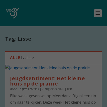
Tag:
Lisse
ALLE
Laatste
Jeugdsentiment: Het kleine
huis op de prairie
door
Brigitte Leferink
|
7 augustus 2026
|
0
Elke week geven we op Meerdanvijftig.nl een tip
om naar te kijken. Deze week Het kleine huis op