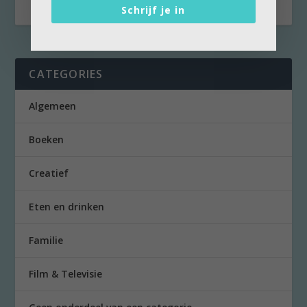
Schrijf je in
CATEGORIES
Algemeen
Boeken
Creatief
Eten en drinken
Familie
Film & Televisie