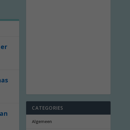
der
aas
CATEGORIES
van
Algemeen