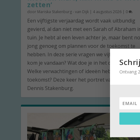
zetten’
door
Mariska Stakenburg - van Dijk
|
4 augustus 2026
|
0
Een vijftigste verjaardag wordt vaak uitbundig
gevierd, al dan niet met een Sarah of Abraham i
tuin. Je hebt al een leven achter je, maar bent n
jong genoeg om plannen voor de toekomst te
hebben. In deze serie vragen we vijftigjarigen: 
Schri
kom je vandaan? Wat doe je in het dagelijks lev
Welke verwachtingen of ideeën heb je voor de
Ontvang 2
toekomst? Deze keer het portret van de vijftige
Dennis Stakenburg.