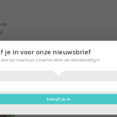
n de
og
waar
jf je in voor onze nieuwsbrief
en?
 keer per maand per e-mail het beste van MeerdanVijftig.nl
r
Wat een leuk boek over handwe
Schrijf je in
op de camping!
door
Marlies Mielekamp
|
21 juli 2021
|
0