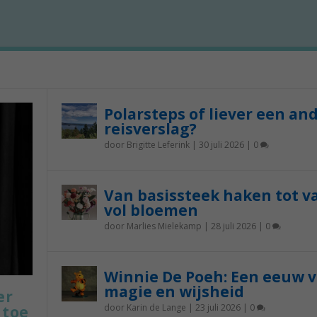
Polarsteps of liever een an
reisverslag?
door
Brigitte Leferink
|
30 juli 2026
|
0
Van basissteek haken tot v
vol bloemen
door
Marlies Mielekamp
|
28 juli 2026
|
0
Winnie De Poeh: Een eeuw 
magie en wijsheid
er
door
Karin de Lange
|
23 juli 2026
|
0
 toe