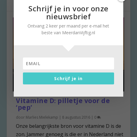
Schrijf je in voor onze
nieuwsbrief
Ontvang 2 keer per maand per e-mail het
beste van MeerdanVijftig.nl
Schrijf je in
Vitamine D: pilletje voor de
‘pep’
door
Marlies Mielekamp
|
8 augustus 2016
|
0
Onze belangrijkste bron voor vitamine D is de
zon. Jammer genoeg is die er in Nederland niet