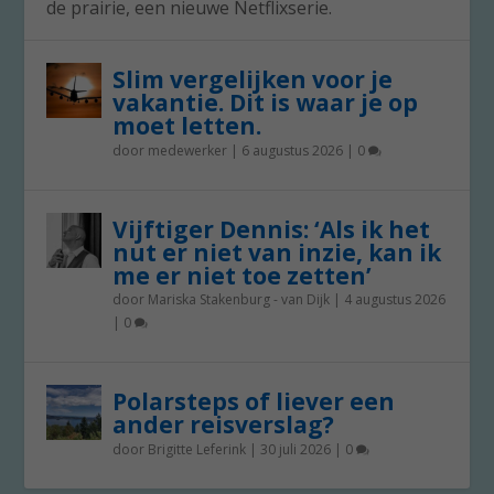
de prairie, een nieuwe Netflixserie.
Slim vergelijken voor je
vakantie. Dit is waar je op
moet letten.
door
medewerker
|
6 augustus 2026
|
0
Vijftiger Dennis: ‘Als ik het
nut er niet van inzie, kan ik
me er niet toe zetten’
door
Mariska Stakenburg - van Dijk
|
4 augustus 2026
|
0
Polarsteps of liever een
ander reisverslag?
door
Brigitte Leferink
|
30 juli 2026
|
0