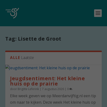
Tag:
Lisette de Groot
ALLE
Laatste
Jeugdsentiment: Het kleine
huis op de prairie
door
Brigitte Leferink
|
7 augustus 2026
|
0
Elke week geven we op Meerdanvijftig.nl een tip
om naar te kijken. Deze week Het kleine huis op