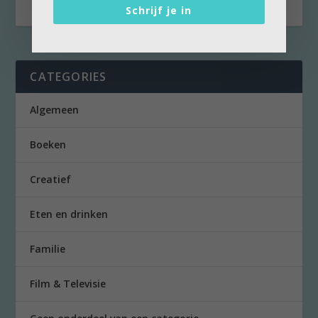
Schrijf je in
CATEGORIES
Algemeen
Boeken
Creatief
Eten en drinken
Familie
Film & Televisie