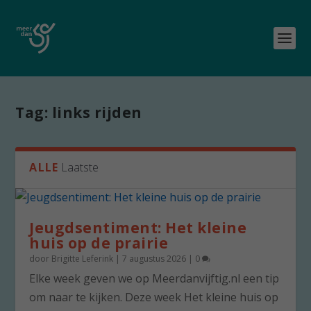
Tag:
links rijden
ALLE
Laatste
Jeugdsentiment: Het kleine
huis op de prairie
door
Brigitte Leferink
|
7 augustus 2026
|
0
Elke week geven we op Meerdanvijftig.nl een tip
om naar te kijken. Deze week Het kleine huis op