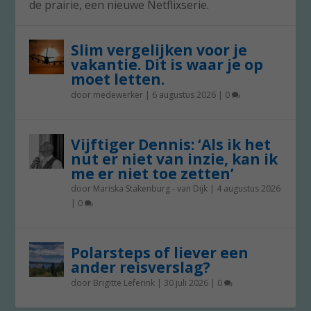
de prairie, een nieuwe Netflixserie.
Slim vergelijken voor je
vakantie. Dit is waar je op
moet letten.
door
medewerker
|
6 augustus 2026
|
0
Vijftiger Dennis: ‘Als ik het
nut er niet van inzie, kan ik
me er niet toe zetten’
door
Mariska Stakenburg - van Dijk
|
4 augustus 2026
|
0
Polarsteps of liever een
ander reisverslag?
door
Brigitte Leferink
|
30 juli 2026
|
0