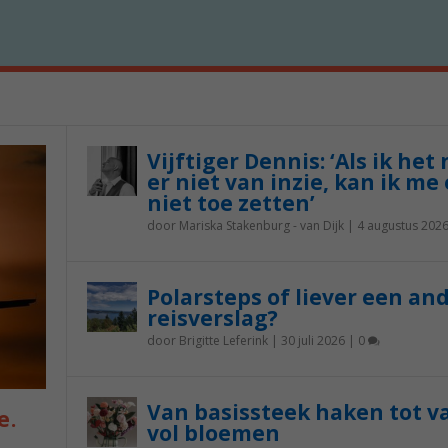
Vijftiger Dennis: ‘Als ik het
er niet van inzie, kan ik me 
niet toe zetten’
door
Mariska Stakenburg - van Dijk
|
4 augustus 202
Polarsteps of liever een an
reisverslag?
door
Brigitte Leferink
|
30 juli 2026
|
0
Van basissteek haken tot v
e.
vol bloemen