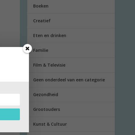
Boeken
Creatief
Eten en drinken
Familie
Film & Televisie
Geen onderdeel van een categorie
Gezondheid
Grootouders
Kunst & Cultuur