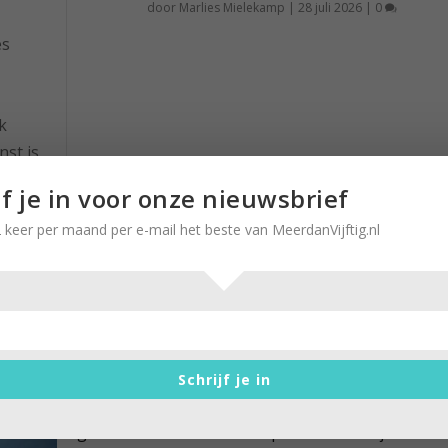
door
Marlies Mielekamp
|
28 juli 2026
|
0
es
k
nst is
 het
jf je in voor onze nieuwsbrief
lang
 keer per maand per e-mail het beste van MeerdanVijftig.nl
Light Years en l’Avenir; als de
toekomst verdwijnt
door
Wiette van Klingeren
|
15 oktober 2016
|
0
Schrijf je in
Na een half uur in de file passeer ik twee zwaar
gehavende auto’s met hulpdiensten erbij. ...