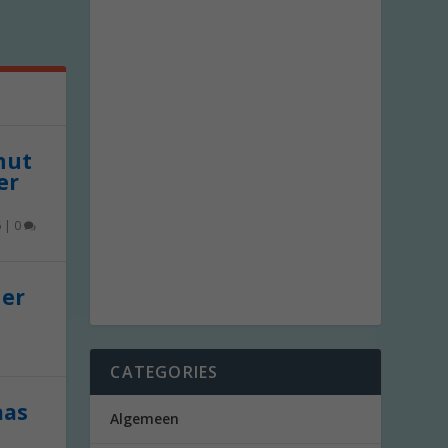
 nut
er
6
|
0
der
CATEGORIES
aas
Algemeen