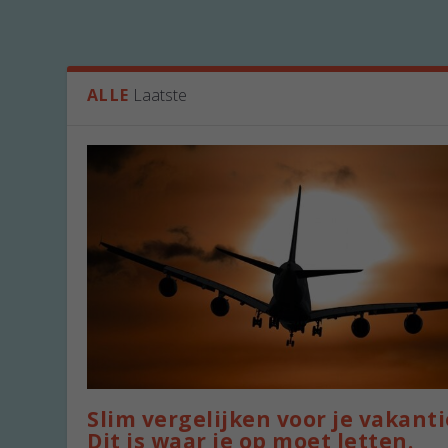
ALLE
Laatste
Slim vergelijken voor je vakanti
Dit is waar je op moet letten.