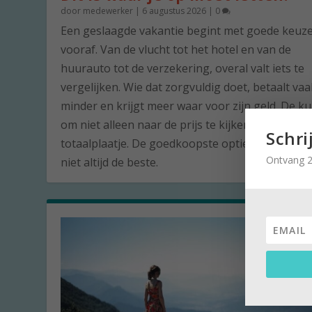
door
medewerker
|
6 augustus 2026
|
0
Een geslaagde vakantie begint met goede keuz
vooraf. Van de vlucht tot het hotel en van de
huurauto tot de verzekering, overal valt iets te
vergelijken. Wie dat zorgvuldig doet, betaalt vaa
minder en krijgt meer waar voor zijn geld. De ku
om niet alleen naar de prijs te kijken, maar naar
Schri
totaalplaatje. De goedkoopste optie is namelijk 
Ontvang 2
niet altijd de beste.