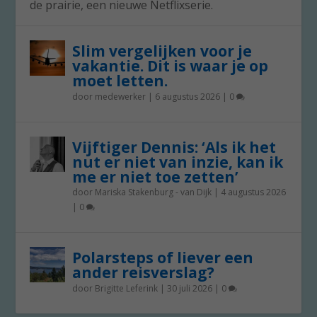
de prairie, een nieuwe Netflixserie.
Slim vergelijken voor je
vakantie. Dit is waar je op
moet letten.
door
medewerker
|
6 augustus 2026
|
0
Vijftiger Dennis: ‘Als ik het
nut er niet van inzie, kan ik
me er niet toe zetten’
door
Mariska Stakenburg - van Dijk
|
4 augustus 2026
|
0
Polarsteps of liever een
ander reisverslag?
door
Brigitte Leferink
|
30 juli 2026
|
0