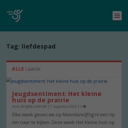
Tag:
liefdespad
ALLE
Laatste
Jeugdsentiment: Het kleine
huis op de prairie
door
Brigitte Leferink
|
7 augustus 2026
|
0
Elke week geven we op Meerdanvijftig.nl een tip
om naar te kijken. Deze week Het kleine huis op