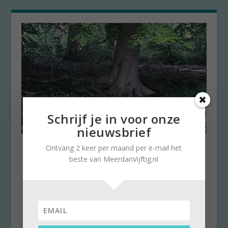
Schrijf je in voor onze
nieuwsbrief
Liefdespad: wandelroute om
Ontvang 2 keer per maand per e-mail het
stil te staan bij gevoelens
beste van MeerdanVijftig.nl
door
Stella Ruisch
|
13 juni 2021
|
0
Liefde voor de Achterhoek brengt ons naar
Ruurlo. En dat komt goed uit. Want sinds
Valentijnsdag...