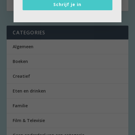
Schrijf je in
CATEGORIES
Algemeen
Boeken
Creatief
Eten en drinken
Familie
Film & Televisie