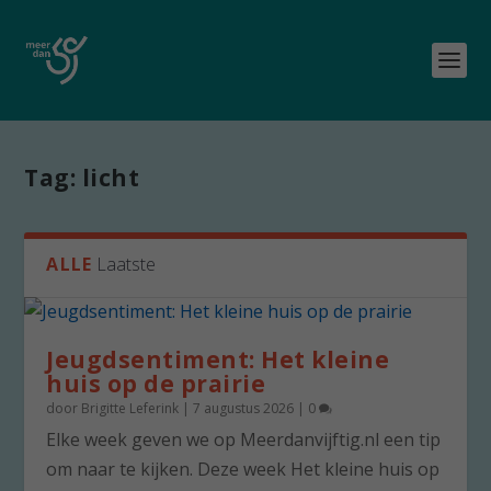
Tag:
licht
ALLE
Laatste
Jeugdsentiment: Het kleine
huis op de prairie
door
Brigitte Leferink
|
7 augustus 2026
|
0
Elke week geven we op Meerdanvijftig.nl een tip
om naar te kijken. Deze week Het kleine huis op