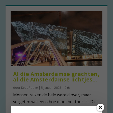
Al die Amsterdamse grachten,
al die Amsterdamse lichtjes…
door
Kees Rooze
|
5 januari 2025
|
0
Mensen reizen de hele wereld over, maar
vergeten wel eens hoe mooi het thuis is. Die
gedachte...