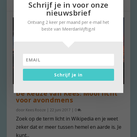
Schrijf je in voor onze
nieuwsbrief
Ontvang 2 keer per maand per e-mail het
beste van MeerdanVijftig.nl
Schrijf je in
De Keuze van Kees: Mooi licht
voor avondmens
door
Kees Rooze
|
22 juni 2017
|
0
Zoek op de term licht in Wikipedia en je weet
zeker dat er meer tussen hemel en aarde is. Je
kunt...