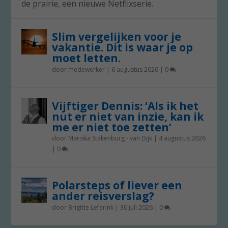
de prairie, een nieuwe Netflixserie.
Slim vergelijken voor je
vakantie. Dit is waar je op
moet letten.
door
medewerker
|
6 augustus 2026
|
0
Vijftiger Dennis: ‘Als ik het
nut er niet van inzie, kan ik
me er niet toe zetten’
door
Mariska Stakenburg - van Dijk
|
4 augustus 2026
|
0
Polarsteps of liever een
ander reisverslag?
door
Brigitte Leferink
|
30 juli 2026
|
0