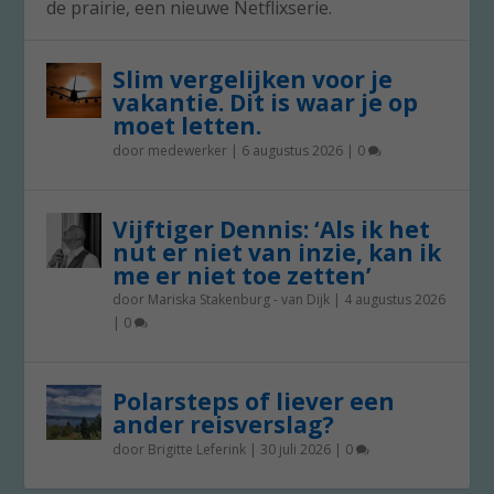
de prairie, een nieuwe Netflixserie.
Slim vergelijken voor je
vakantie. Dit is waar je op
moet letten.
door
medewerker
|
6 augustus 2026
|
0
Vijftiger Dennis: ‘Als ik het
nut er niet van inzie, kan ik
me er niet toe zetten’
door
Mariska Stakenburg - van Dijk
|
4 augustus 2026
|
0
Polarsteps of liever een
ander reisverslag?
door
Brigitte Leferink
|
30 juli 2026
|
0