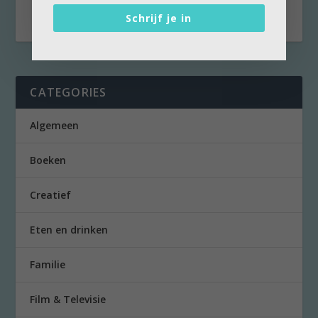
een...
Schrijf je in
CATEGORIES
Algemeen
Boeken
Creatief
Eten en drinken
Familie
Film & Televisie