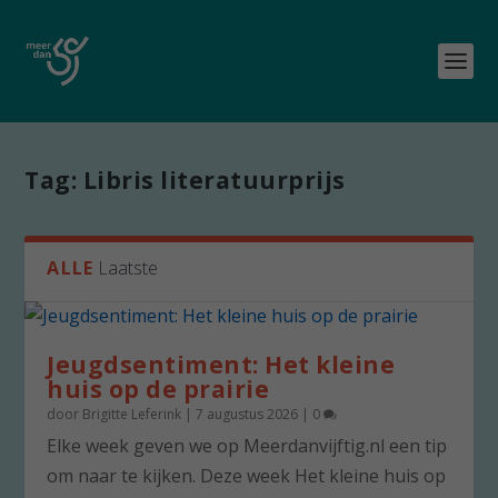
Tag:
Libris literatuurprijs
ALLE
Laatste
Jeugdsentiment: Het kleine
huis op de prairie
door
Brigitte Leferink
|
7 augustus 2026
|
0
Elke week geven we op Meerdanvijftig.nl een tip
om naar te kijken. Deze week Het kleine huis op