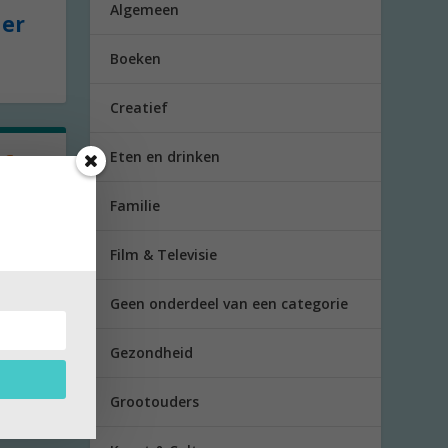
Algemeen
der
Boeken
Creatief
Eten en drinken
eft
Familie
Film & Televisie
met...
Geen onderdeel van een categorie
Gezondheid
Grootouders