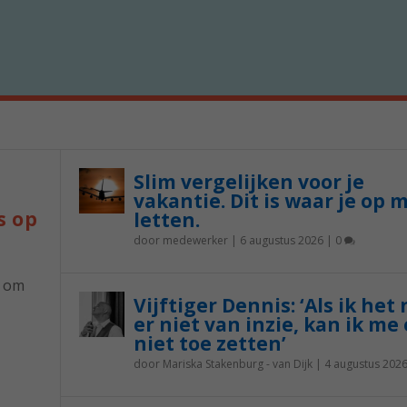
Slim vergelijken voor je
vakantie. Dit is waar je op 
s op
letten.
door
medewerker
|
6 augustus 2026
|
0
p om
Vijftiger Dennis: ‘Als ik het
er niet van inzie, kan ik me 
niet toe zetten’
door
Mariska Stakenburg - van Dijk
|
4 augustus 202