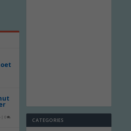
moet
 nut
er
6
|
0
CATEGORIES