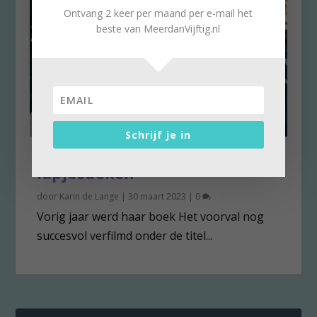
Ontvang 2 keer per maand per e-mail het
beste van MeerdanVijftig.nl
Schrijf je in
Annie Ernaux: het leven als
lapjesdeken
door
Karin de Lange
|
30 maart 2023
|
0
Vorig jaar werd haar boek Het voorval nog
succesvol verfilmd onder de titel...