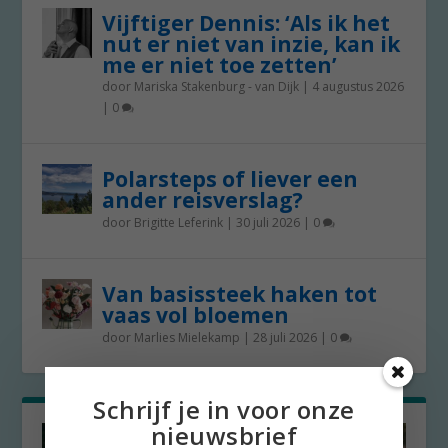
Vijftiger Dennis: ‘Als ik het
nut er niet van inzie, kan ik
me er niet toe zetten’
door
Mariska Stakenburg - van Dijk
|
4 augustus 2026
|
0
Polarsteps of liever een
ander reisverslag?
door
Brigitte Leferink
|
30 juli 2026
|
0
Van basissteek haken tot
vaas vol bloemen
door
Marlies Mielekamp
|
28 juli 2026
|
0
Schrijf je in voor onze
nieuwsbrief