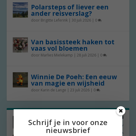
Polarsteps of liever een
ander reisverslag?
door
Brigitte Leferink
|
30 juli 2026
|
0
Van basissteek haken tot
vaas vol bloemen
door
Marlies Mielekamp
|
28 juli 2026
|
0
Winnie De Poeh: Een eeuw
van magie en wijsheid
door
Karin de Lange
|
23 juli 2026
|
0
Schrijf je in voor onze
nieuwsbrief