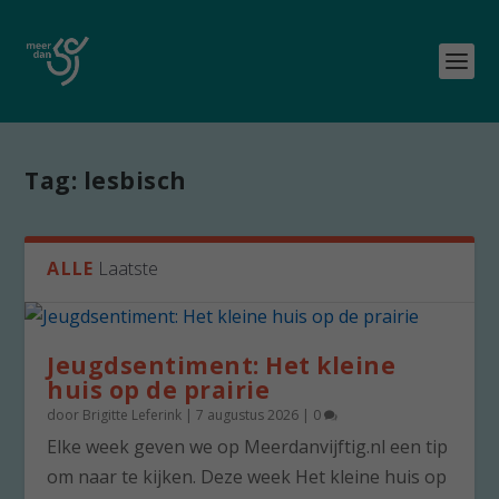
Tag:
lesbisch
ALLE
Laatste
Jeugdsentiment: Het kleine
huis op de prairie
door
Brigitte Leferink
|
7 augustus 2026
|
0
Elke week geven we op Meerdanvijftig.nl een tip
om naar te kijken. Deze week Het kleine huis op