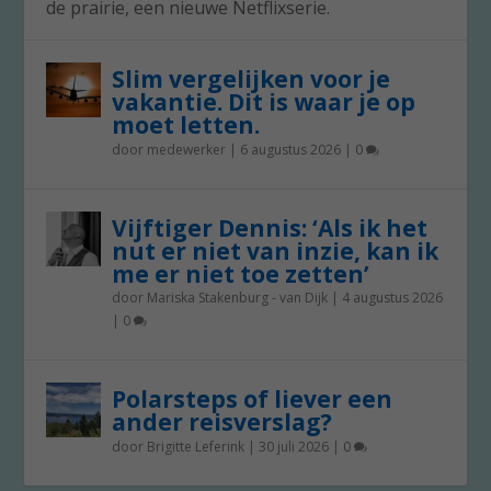
de prairie, een nieuwe Netflixserie.
Slim vergelijken voor je
vakantie. Dit is waar je op
moet letten.
door
medewerker
|
6 augustus 2026
|
0
Vijftiger Dennis: ‘Als ik het
nut er niet van inzie, kan ik
me er niet toe zetten’
door
Mariska Stakenburg - van Dijk
|
4 augustus 2026
|
0
Polarsteps of liever een
ander reisverslag?
door
Brigitte Leferink
|
30 juli 2026
|
0