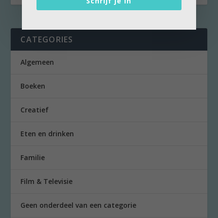
Schrijf je in
CATEGORIES
Algemeen
Boeken
Creatief
Eten en drinken
Familie
Film & Televisie
Geen onderdeel van een categorie