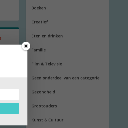
Boeken
Creatief
Eten en drinken
e
Familie
en
Film & Televisie
Geen onderdeel van een categorie
Gezondheid
Grootouders
Kunst & Cultuur