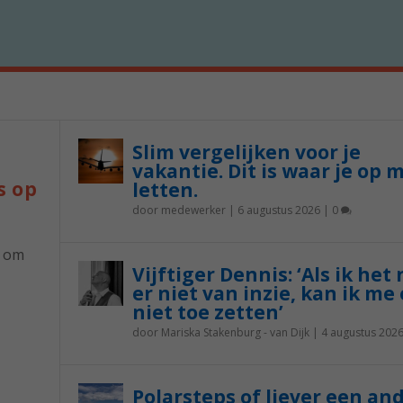
Slim vergelijken voor je
vakantie. Dit is waar je op 
s op
letten.
door
medewerker
|
6 augustus 2026
|
0
p om
Vijftiger Dennis: ‘Als ik het
er niet van inzie, kan ik me 
niet toe zetten’
door
Mariska Stakenburg - van Dijk
|
4 augustus 202
Polarsteps of liever een an