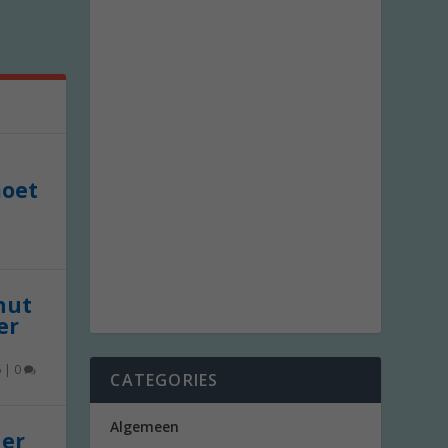
moet
 nut
er
6
|
0
CATEGORIES
Algemeen
der