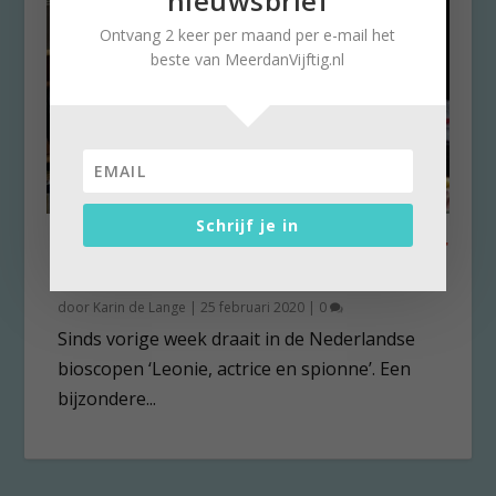
nieuwsbrief
Ontvang 2 keer per maand per e-mail het
beste van MeerdanVijftig.nl
Schrijf je in
Annette Apon: “Ik wil dat kijker
eigen film maakt”
door
Karin de Lange
|
25 februari 2020
|
0
Sinds vorige week draait in de Nederlandse
bioscopen ‘Leonie, actrice en spionne’. Een
bijzondere...