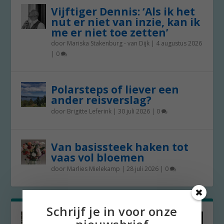
Vijftiger Dennis: ‘Als ik het
nut er niet van inzie, kan ik
me er niet toe zetten’
door
Mariska Stakenburg - van Dijk
|
4 augustus 2026
|
0
Polarsteps of liever een
ander reisverslag?
door
Brigitte Leferink
|
30 juli 2026
|
0
Van basissteek haken tot
vaas vol bloemen
door
Marlies Mielekamp
|
28 juli 2026
|
0
Schrijf je in voor onze