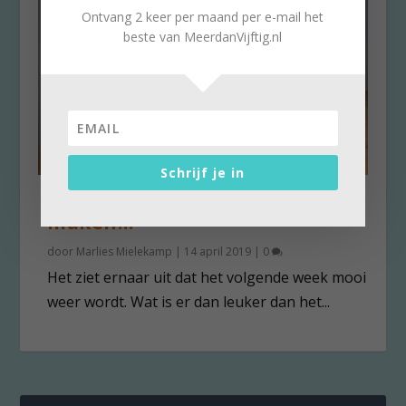
Ontvang 2 keer per maand per e-mail het
beste van MeerdanVijftig.nl
Schrijf je in
Nog snel dingen voor Pasen
maken…
door
Marlies Mielekamp
|
14 april 2019
|
0
Het ziet ernaar uit dat het volgende week mooi
weer wordt. Wat is er dan leuker dan het...