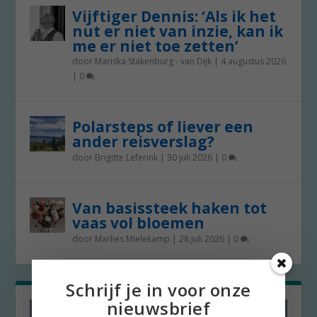
Vijftiger Dennis: ‘Als ik het
nut er niet van inzie, kan ik
me er niet toe zetten’
door
Mariska Stakenburg - van Dijk
|
4 augustus 2026
|
0
Polarsteps of liever een
ander reisverslag?
door
Brigitte Leferink
|
30 juli 2026
|
0
Van basissteek haken tot
vaas vol bloemen
door
Marlies Mielekamp
|
28 juli 2026
|
0
Schrijf je in voor onze
nieuwsbrief