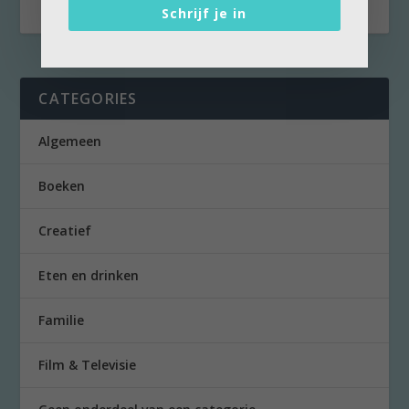
Schrijf je in
CATEGORIES
Algemeen
Boeken
Creatief
Eten en drinken
Familie
Film & Televisie