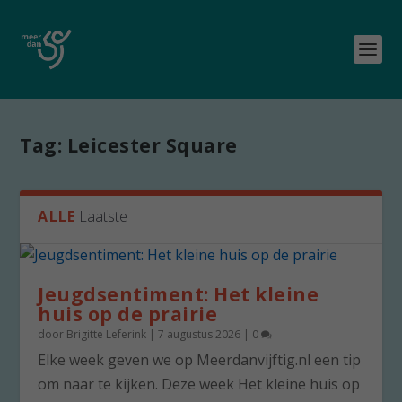
Tag:
Leicester Square
ALLE
Laatste
Jeugdsentiment: Het kleine
huis op de prairie
door
Brigitte Leferink
|
7 augustus 2026
|
0
Elke week geven we op Meerdanvijftig.nl een tip
om naar te kijken. Deze week Het kleine huis op