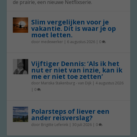
de prairie, een nieuwe Netflixserie.
Slim vergelijken voor je
vakantie. Dit is waar je op
moet letten.
door
medewerker
|
6 augustus 2026
|
0
Vijftiger Dennis: ‘Als ik het
nut er niet van inzie, kan ik
me er niet toe zetten’
door
Mariska Stakenburg - van Dijk
|
4 augustus 2026
|
0
Polarsteps of liever een
ander reisverslag?
door
Brigitte Leferink
|
30 juli 2026
|
0