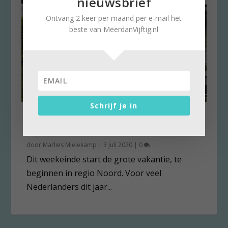
nieuwsbrief
Ontvang 2 keer per maand per e-mail het
beste van MeerdanVijftig.nl
Schrijf je in
Vakantie in caravan:
eenvoudig geweldig
door
Marlies Mielekamp
|
3 juli 2020
|
0
Dit weekeinde start de grote vakantie, te
beginnen in regio Noord. Voor veel
Nederlanders dit jaar...