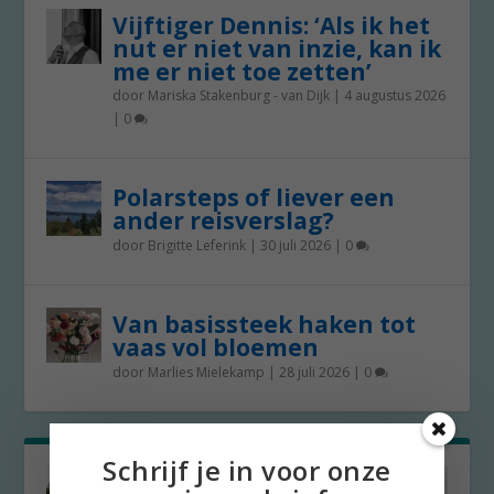
Vijftiger Dennis: ‘Als ik het
nut er niet van inzie, kan ik
me er niet toe zetten’
door
Mariska Stakenburg - van Dijk
|
4 augustus 2026
|
0
Polarsteps of liever een
ander reisverslag?
door
Brigitte Leferink
|
30 juli 2026
|
0
Van basissteek haken tot
vaas vol bloemen
door
Marlies Mielekamp
|
28 juli 2026
|
0
Schrijf je in voor onze